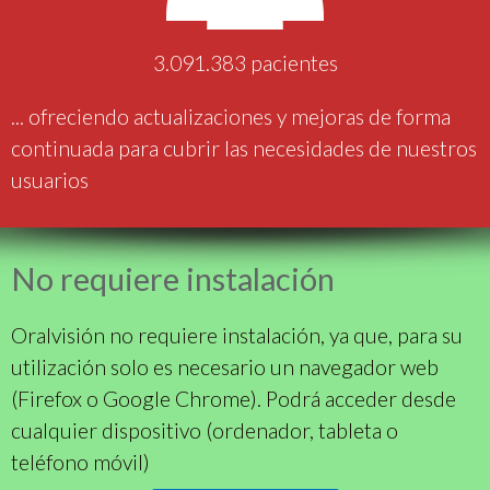
3.091.383
pacientes
... ofreciendo actualizaciones y mejoras de forma
continuada para cubrir las necesidades de nuestros
usuarios
No requiere instalación
Oralvisión no requiere instalación, ya que, para su
utilización solo es necesario un navegador web
(Firefox o Google Chrome). Podrá acceder desde
cualquier dispositivo (ordenador, tableta o
teléfono móvil)