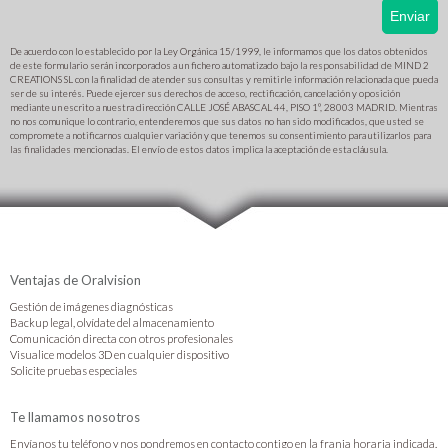
De acuerdo con lo establecido por la Ley Orgánica 15/1999, le informamos que los datos obtenidos
de este formulario serán incorporados a un fichero automatizado bajo la responsabilidad de MIND 2
CREATIONS SL con la finalidad de atender sus consultas y remitirle información relacionada que pueda
ser de su interés. Puede ejercer sus derechos de acceso, rectificación, cancelación y oposición
mediante un escrito a nuestra dirección CALLE JOSÉ ABASCAL 44, PISO 1º, 28003 MADRID. Mientras
no nos comunique lo contrario, entenderemos que sus datos no han sido modificados, que usted se
compromete a notificarnos cualquier variación y que tenemos su consentimiento para utilizarlos para
las finalidades mencionadas. El envío de estos datos implica la aceptación de esta cláusula.
Ventajas de Oralvision
Gestión de imágenes diagnósticas
Backup legal, olvídate del almacenamiento
Comunicación directa con otros profesionales
Visualice modelos 3D en cualquier dispositivo
Solicite pruebas especiales
Te llamamos nosotros
Envíanos tu teléfono y nos pondremos en contacto contigo en la franja horaria indicada.